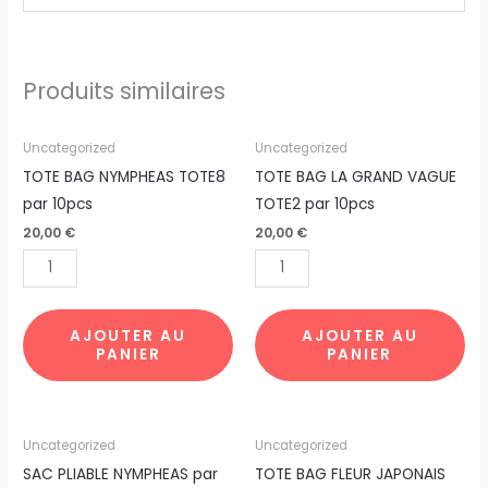
Produits similaires
quantité
quantité
Uncategorized
Uncategorized
de
de
TOTE BAG NYMPHEAS TOTE8
TOTE BAG LA GRAND VAGUE
TOTE
TOTE
par 10pcs
TOTE2 par 10pcs
BAG
BAG
20,00
€
20,00
€
NYMPHEAS
LA
TOTE8
GRAND
par
VAGUE
10pcs
TOTE2
AJOUTER AU
AJOUTER AU
PANIER
PANIER
par
10pcs
quantité
quantité
Uncategorized
Uncategorized
de
de
SAC PLIABLE NYMPHEAS par
TOTE BAG FLEUR JAPONAIS