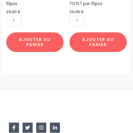
SAC
TOTE
10pcs
TOTE7 par 10pcs
PLIABLE
BAG
20,00
€
20,00
€
NYMPHEAS
FLEUR
par
JAPONAIS
10pcs
TOTE7
par
AJOUTER AU
AJOUTER AU
PANIER
PANIER
10pcs