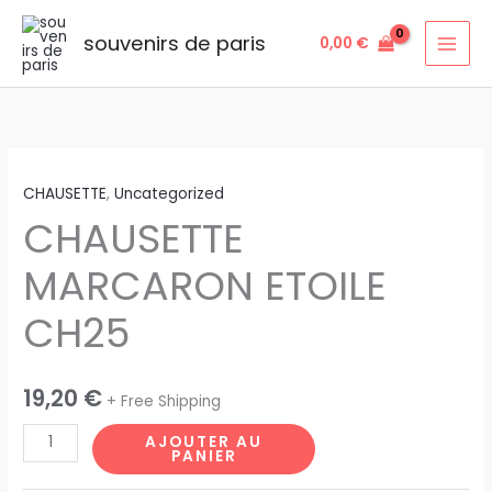
Aller
au
souvenirs de paris
0,00
€
contenu
quantité
CHAUSETTE
,
Uncategorized
de
CHAUSETTE
CHAUSETTE
MARCARON
MARCARON ETOILE
ETOILE
CH25
CH25
19,20
€
+ Free Shipping
AJOUTER AU
PANIER