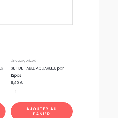
quantité
Uncategorized
de
E6
SET DE TABLE AQUARELLE par
SET
12pcs
DE
8,40
€
TABLE
AQUARELLE
par
12pcs
AJOUTER AU
PANIER