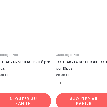
antité
quantité
categorized
Uncategorized
de
TE BAG NYMPHEAS TOTE8 par
TOTE BAG LA NUIT ETOILE TOT
TE
TOTE
pcs
par 10pcs
G
BAG
,00
€
20,00
€
MPHEAS
LA
TE8
NUIT
r
ETOILE
pcs
TOTE6
AJOUTER AU
AJOUTER AU
PANIER
PANIER
par