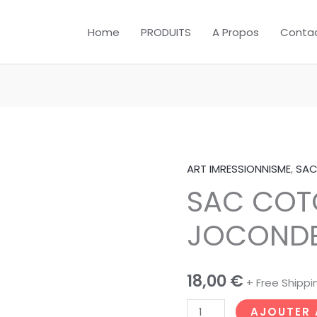
Home
PRODUITS
A Propos
Conta
ART IMRESSIONNISME
,
SAC
quantité
SAC COT
de
SAC
JOCONDE
COTON
LA
JOCONDE
18,00
€
+ Free Shippi
par
10pcs
AJOUTER 