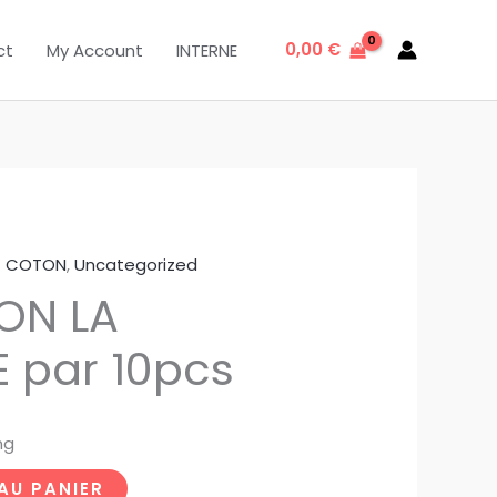
0,00
€
ct
My Account
INTERNE
 COTON
,
Uncategorized
ON LA
 par 10pcs
ng
AU PANIER