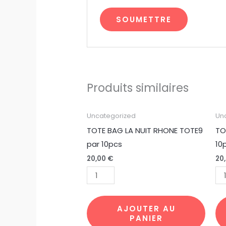
Produits similaires
quantité
qu
Uncategorized
Un
de
de
TOTE BAG LA NUIT RHONE TOTE9
TO
TOTE
TO
par 10pcs
10
BAG
BA
20,00
€
20
LA
NY
NUIT
TO
RHONE
pa
TOTE9
10
AJOUTER AU
PANIER
par