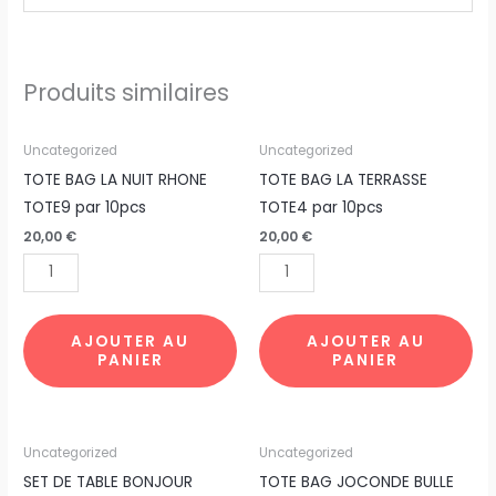
Produits similaires
quantité
quantité
Uncategorized
Uncategorized
de
de
TOTE BAG LA NUIT RHONE
TOTE BAG LA TERRASSE
TOTE
TOTE
TOTE9 par 10pcs
TOTE4 par 10pcs
BAG
BAG
20,00
€
20,00
€
LA
LA
NUIT
TERRASSE
RHONE
TOTE4
TOTE9
par
AJOUTER AU
AJOUTER AU
PANIER
PANIER
par
10pcs
10pcs
quantité
quantité
Uncategorized
Uncategorized
de
de
SET DE TABLE BONJOUR
TOTE BAG JOCONDE BULLE