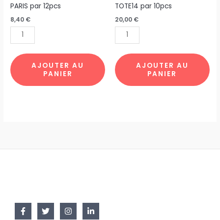
SET
TOTE
PARIS par 12pcs
TOTE14 par 10pcs
DE
BAG
8,40
€
20,00
€
TABLE
JOCONDE
BONJOUR
BULLE
PARIS
TOTE14
par
par
AJOUTER AU
AJOUTER AU
PANIER
PANIER
12pcs
10pcs