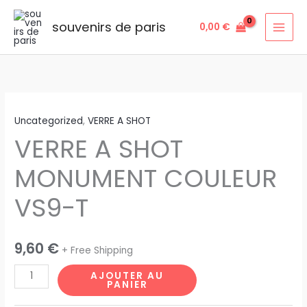
Aller
au
souvenirs de paris
0,00
€
contenu
quantité
Uncategorized
,
VERRE A SHOT
de
VERRE A SHOT
VERRE
A
MONUMENT COULEUR
SHOT
MONUMENT
VS9-T
COULEUR
VS9-
T
9,60
€
+ Free Shipping
AJOUTER AU
PANIER