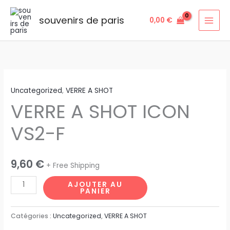
Aller
au
souvenirs de paris
0,00
€
contenu
quantité
Uncategorized
,
VERRE A SHOT
de
VERRE A SHOT ICON
VERRE
A
VS2-F
SHOT
ICON
VS2-
9,60
€
+ Free Shipping
F
AJOUTER AU
PANIER
Catégories :
Uncategorized
,
VERRE A SHOT