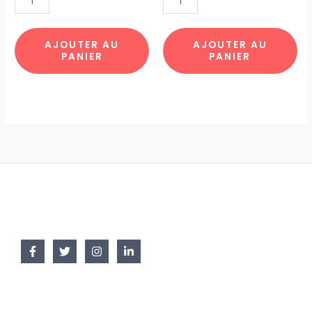
CHAT
JAPONAIS
TOTE15
TOTE7
par
par
AJOUTER AU
AJOUTER AU
PANIER
PANIER
10pcs
10pcs