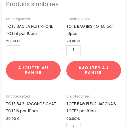
Produits similaires
quantité
quantité
Uncategorized
Uncategorized
de
de
TOTE BAG LA NUIT RHONE
TOTE BAG IRIS TOTE5 par
TOTE
TOTE
TOTE9 par 10pcs
10pcs
BAG
BAG
20,00
€
20,00
€
LA
IRIS
NUIT
TOTE5
RHONE
par
TOTE9
10pcs
AJOUTER AU
AJOUTER AU
PANIER
PANIER
par
10pcs
quantité
quantité
Uncategorized
Uncategorized
de
de
TOTE BAG JOCONDE CHAT
TOTE BAG FLEUR JAPONAIS
TOTE
TOTE
TOTE15 par 10pcs
TOTE7 par 10pcs
BAG
BAG
20,00
€
20,00
€
JOCONDE
FLEUR