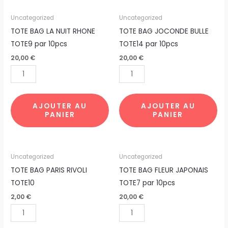
quantité
quantité
Uncategorized
Uncategorized
de
de
TOTE BAG LA NUIT RHONE
TOTE BAG JOCONDE BULLE
TOTE
TOTE
TOTE9 par 10pcs
TOTE14 par 10pcs
BAG
BAG
20,00
€
20,00
€
LA
JOCONDE
NUIT
BULLE
RHONE
TOTE14
TOTE9
par
AJOUTER AU
AJOUTER AU
PANIER
PANIER
par
10pcs
10pcs
quantité
quantité
Uncategorized
Uncategorized
de
de
TOTE BAG PARIS RIVOLI
TOTE BAG FLEUR JAPONAIS
TOTE
TOTE
TOTE10
TOTE7 par 10pcs
BAG
BAG
2,00
€
20,00
€
PARIS
FLEUR
RIVOLI
JAPONAIS