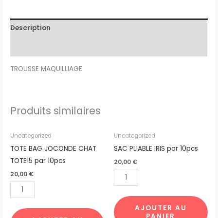
Description
Avis (0)
TROUSSE MAQUILLIAGE
Produits similaires
quantité
quantité
Uncategorized
Uncategorized
de
de
TOTE BAG JOCONDE CHAT
SAC PLIABLE IRIS par 10pcs
TOTE
SAC
TOTE15 par 10pcs
20,00
€
BAG
PLIABLE
20,00
€
JOCONDE
IRIS
CHAT
par
TOTE15
10pcs
AJOUTER AU
PANIER
par