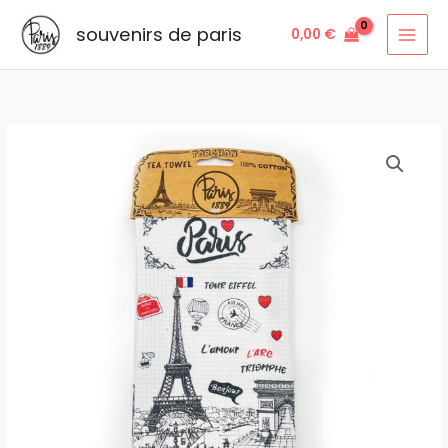
Aller
souvenirs de paris
0,00
€
au
contenu
quantité
de
TORCHON
tour
eiffel
drapeau
TOR9
5pcs