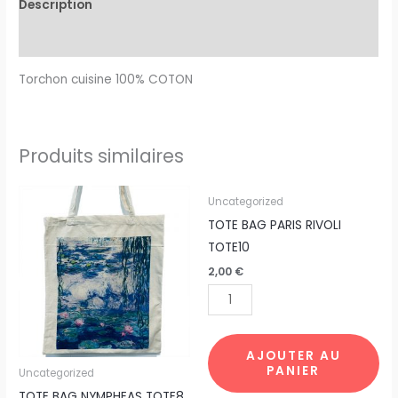
Description
Avis (0)
Torchon cuisine 100% COTON
Produits similaires
quantité
quantité
Uncategorized
de
de
TOTE BAG PARIS RIVOLI
TOTE
TOTE
TOTE10
BAG
BAG
2,00
€
NYMPHEAS
PARIS
TOTE8
RIVOLI
par
TOTE10
10pcs
AJOUTER AU
PANIER
Uncategorized
TOTE BAG NYMPHEAS TOTE8