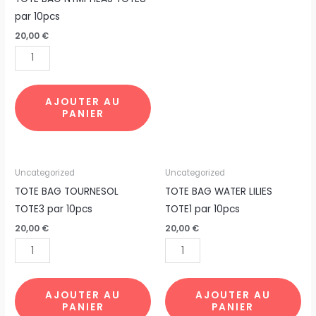
par 10pcs
20,00
€
AJOUTER AU
PANIER
quantité
quantité
Uncategorized
Uncategorized
de
de
TOTE BAG TOURNESOL
TOTE BAG WATER LILIES
TOTE
TOTE
TOTE3 par 10pcs
TOTE1 par 10pcs
BAG
BAG
20,00
€
20,00
€
TOURNESOL
WATER
TOTE3
LILIES
par
TOTE1
10pcs
par
AJOUTER AU
AJOUTER AU
PANIER
PANIER
10pcs