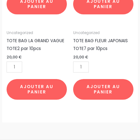
AJOUTER AU
AJOUTER AU
PANIER
PANIER
quantité
quantité
Uncategorized
Uncategorized
de
de
TOTE BAG LA GRAND VAGUE
TOTE BAG FLEUR JAPONAIS
TOTE
TOTE
TOTE2 par 10pcs
TOTE7 par 10pcs
BAG
BAG
20,00
€
20,00
€
LA
FLEUR
GRAND
JAPONAIS
VAGUE
TOTE7
TOTE2
par
AJOUTER AU
AJOUTER AU
PANIER
PANIER
par
10pcs
10pcs