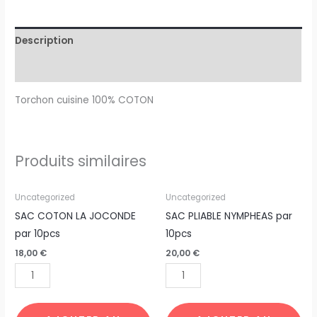
Description
Avis (0)
Torchon cuisine 100% COTON
Produits similaires
quantité
quantité
Uncategorized
Uncategorized
de
de
SAC COTON LA JOCONDE
SAC PLIABLE NYMPHEAS par
SAC
SAC
par 10pcs
10pcs
COTON
PLIABLE
18,00
€
20,00
€
LA
NYMPHEAS
JOCONDE
par
par
10pcs
10pcs