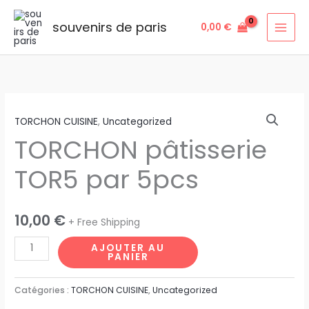
Aller
au
souvenirs de paris
0,00
€
contenu
quantité
TORCHON CUISINE
,
Uncategorized
de
TORCHON pâtisserie
TORCHON
pâtisserie
TOR5 par 5pcs
TOR5
par
5pcs
10,00
€
+ Free Shipping
AJOUTER AU
PANIER
Catégories :
TORCHON CUISINE
,
Uncategorized