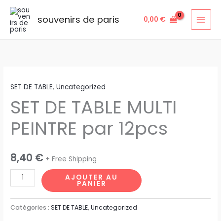
Aller
au
souvenirs de paris
0,00
€
contenu
quantité
SET DE TABLE
,
Uncategorized
de
SET DE TABLE MULTI
SET
DE
PEINTRE par 12pcs
TABLE
MULTI
PEINTRE
8,40
€
+ Free Shipping
par
12pcs
AJOUTER AU
PANIER
Catégories :
SET DE TABLE
,
Uncategorized