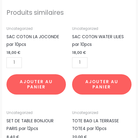
Produits similaires
quantité
quantité
Uncategorized
Uncategorized
de
de
SAC COTON LA JOCONDE
SAC COTON WATER LILIES
SAC
SAC
par 10pcs
par 10pcs
COTON
COTON
18,00
€
18,00
€
LA
WATER
JOCONDE
LILIES
par
par
10pcs
10pcs
AJOUTER AU
AJOUTER AU
PANIER
PANIER
quantité
quantité
Uncategorized
Uncategorized
de
de
SET DE TABLE BONJOUR
TOTE BAG LA TERRASSE
SET
TOTE
PARIS par 12pcs
TOTE4 par 10pcs
DE
BAG
8,40
€
20,00
€