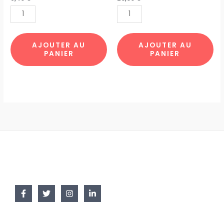
TABLE
LA
BONJOUR
TERRASSE
PARIS
TOTE4
par
par
AJOUTER AU
AJOUTER AU
PANIER
PANIER
12pcs
10pcs