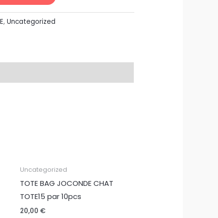
E
,
Uncategorized
quantité
Uncategorized
de
TOTE BAG JOCONDE CHAT
TOTE
TOTE15 par 10pcs
BAG
20,00
€