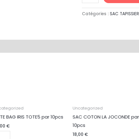
Catégories :
SAC TAPISSIER
antité
quantité
categorized
Uncategorized
de
TE BAG IRIS TOTE5 par 10pcs
SAC COTON LA JOCONDE par
TE
SAC
10pcs
,00
€
G
COTON
18,00
€