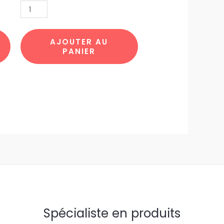
JOCONDE
CHAT
TOTE15
par
AJOUTER AU
PANIER
10pcs
Spécialiste en produits