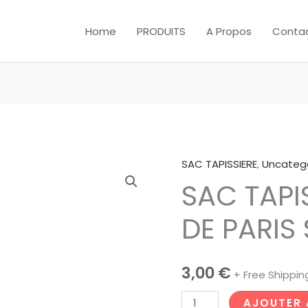
Home
PRODUITS
A Propos
Conta
SAC TAPISSIERE
,
Uncateg
quantité
SAC TAPI
de
SAC
DE PARIS
TAPISSIERE
CAFE
DE
3,00
€
+ Free Shippin
PARIS
STT4
AJOUTER 