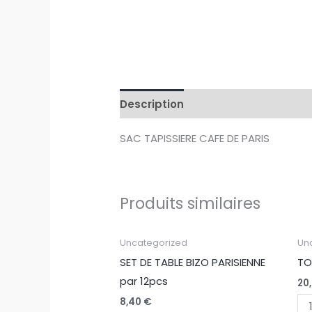
Description
Avis (0)
SAC TAPISSIERE CAFE DE PARIS
Produits similaires
quantité
qu
Uncategorized
Un
de
de
SET DE TABLE BIZO PARISIENNE
TO
SET
TO
par 12pcs
20
DE
BA
8,40
€