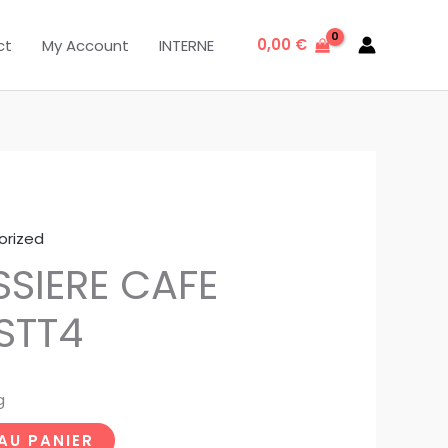
0,00
€
ct
My Account
INTERNE
orized
SSIERE CAFE
 STT4
g
AU PANIER