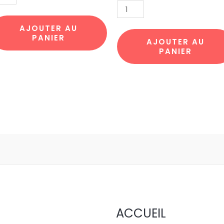
S
LA
TE5
JOCONDE
r
par
AJOUTER AU
PANIER
pcs
10pcs
AJOUTER AU
PANIER
ACCUEIL