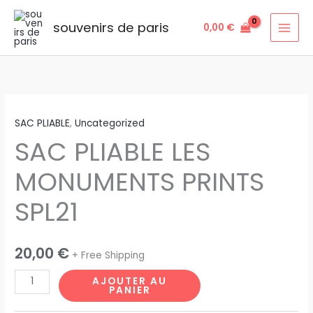
Aller
au
souvenirs de paris
0,00
€
contenu
quantité
SAC PLIABLE
,
Uncategorized
de
SAC PLIABLE LES
SAC
PLIABLE
MONUMENTS PRINTS
LES
MONUMENTS
SPL21
PRINTS
SPL21
20,00
€
+ Free Shipping
AJOUTER AU
PANIER