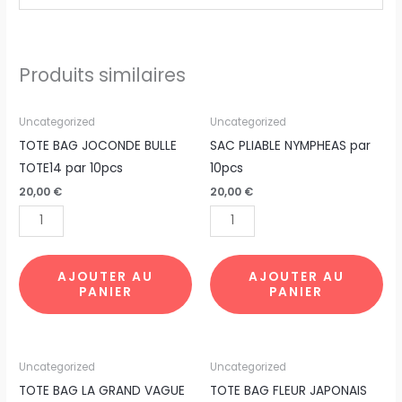
Produits similaires
quantité
quantité
Uncategorized
Uncategorized
de
de
TOTE BAG JOCONDE BULLE
SAC PLIABLE NYMPHEAS par
TOTE
SAC
TOTE14 par 10pcs
10pcs
BAG
PLIABLE
20,00
€
20,00
€
JOCONDE
NYMPHEAS
BULLE
par
TOTE14
10pcs
par
AJOUTER AU
AJOUTER AU
PANIER
PANIER
10pcs
quantité
quantité
Uncategorized
Uncategorized
de
de
TOTE BAG LA GRAND VAGUE
TOTE BAG FLEUR JAPONAIS