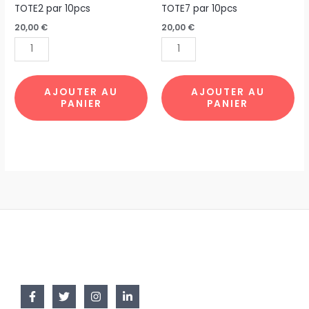
TOTE
TOTE
TOTE2 par 10pcs
TOTE7 par 10pcs
BAG
BAG
20,00
€
20,00
€
LA
FLEUR
GRAND
JAPONAIS
VAGUE
TOTE7
TOTE2
par
AJOUTER AU
AJOUTER AU
PANIER
PANIER
par
10pcs
10pcs