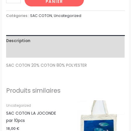
PANIER
Catégories :
SAC COTON
,
Uncategorized
Description
Avis (0)
SAC COTON 20% COTON 80% POLYESTER
Produits similaires
quantité
quantité
Uncategorized
de
de
SAC COTON LA JOCONDE
SAC
TOTE
par 10pcs
COTON
BAG
18,00
€