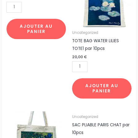
LA
WATER
JOCONDE
LILIES
par
TOTE1
10pcs
par
AJOUTER AU
PANIER
10pcs
Uncategorized
TOTE BAG WATER LILIES
TOTE1 par 10pcs
20,00
€
AJOUTER AU
PANIER
quantité
quantité
Uncategorized
de
de
SAC PLIABLE PARIS CHAT par
TOTE
SAC
10pcs
BAG
PLIABLE