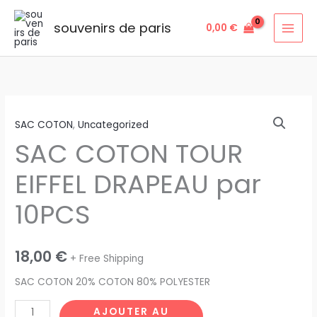
Aller
au
souvenirs de paris
0,00
€
contenu
quantité
SAC COTON
,
Uncategorized
de
SAC COTON TOUR
SAC
COTON
EIFFEL DRAPEAU par
TOUR
EIFFEL
10PCS
DRAPEAU
par
10PCS
18,00
€
+ Free Shipping
SAC COTON 20% COTON 80% POLYESTER
AJOUTER AU