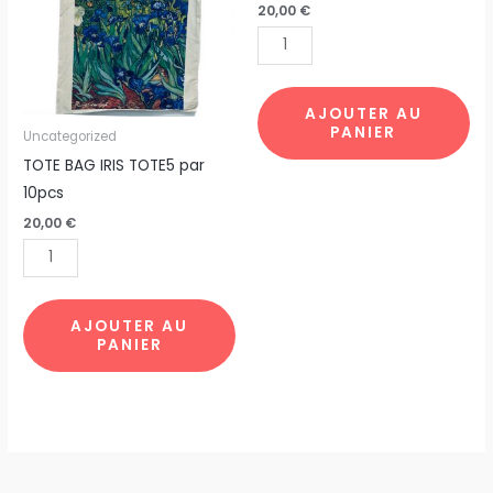
20,00
€
IRIS
PARIS
TOTE5
CHAT
par
par
10pcs
10pcs
AJOUTER AU
PANIER
Uncategorized
TOTE BAG IRIS TOTE5 par
10pcs
20,00
€
AJOUTER AU
PANIER