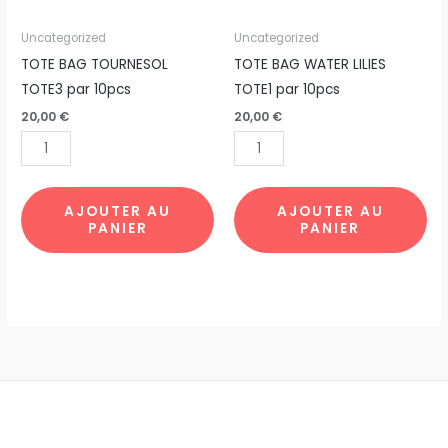
quantité
quantité
Uncategorized
Uncategorized
de
de
TOTE BAG TOURNESOL
TOTE BAG WATER LILIES
TOTE
TOTE
TOTE3 par 10pcs
TOTE1 par 10pcs
BAG
BAG
20,00
€
20,00
€
TOURNESOL
WATER
TOTE3
LILIES
par
TOTE1
10pcs
par
AJOUTER AU
AJOUTER AU
PANIER
PANIER
10pcs