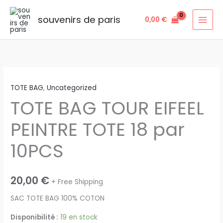
Aller
au
souvenirs de paris
0,00
€
contenu
quantité
TOTE BAG
,
Uncategorized
de
TOTE BAG TOUR EIFEEL
TOTE
BAG
PEINTRE TOTE 18 par
TOUR
EIFEEL
10PCS
PEINTRE
TOTE
18
20,00
€
+ Free Shipping
par
SAC TOTE BAG 100% COTON
10PCS
Disponibilité :
19 en stock