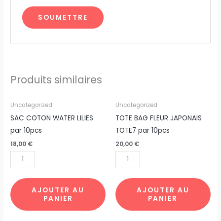
Produits similaires
quantité
quantité
Uncategorized
Uncategorized
de
de
SAC COTON WATER LILIES
TOTE BAG FLEUR JAPONAIS
SAC
TOTE
par 10pcs
TOTE7 par 10pcs
COTON
BAG
18,00
€
20,00
€
WATER
FLEUR
LILIES
JAPONAIS
par
TOTE7
10pcs
par
AJOUTER AU
AJOUTER AU
PANIER
PANIER
10pcs