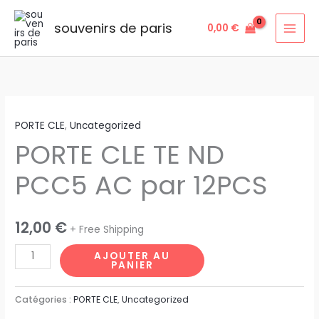
Aller
au
souvenirs de paris
0,00
€
contenu
quantité
PORTE CLE
,
Uncategorized
de
PORTE CLE TE ND
PORTE
CLE
PCC5 AC par 12PCS
TE
ND
PCC5
12,00
€
+ Free Shipping
AC
par
AJOUTER AU
PANIER
12PCS
Catégories :
PORTE CLE
,
Uncategorized