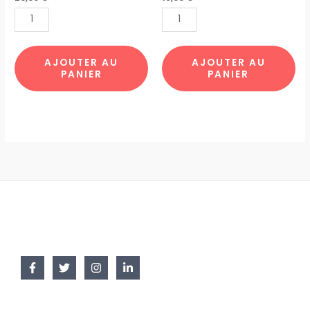
LA
WATER
NUIT
LILIES
ETOILEE
par
par
10pcs
AJOUTER AU
AJOUTER AU
PANIER
PANIER
10pcs