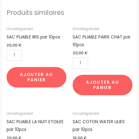
Produits similaires
quantité
quantité
Uncategorized
Uncategorized
de
de
SAC PLIABLE IRIS par 10pcs
SAC PLIABLE PARIS CHAT par
SAC
SAC
10pcs
20,00
€
PLIABLE
PLIABLE
20,00
€
IRIS
PARIS
par
CHAT
10pcs
par
AJOUTER AU
PANIER
10pcs
AJOUTER AU
PANIER
quantité
quantité
Uncategorized
Uncategorized
de
de
SAC PLIABLE LA NUIT ETOILEE
SAC COTON WATER LILIES
SAC
SAC
par 10pcs
par 10pcs
PLIABLE
COTON
20,00
€
18,00
€