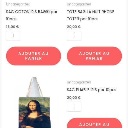
par
Uncategorized
Uncategorized
10pcs
SAC COTON IRIS BAG10 par
TOTE BAG LA NUIT RHONE
10pcs
TOTE9 par 10pcs
18,00
€
20,00
€
AJOUTER AU
AJOUTER AU
PANIER
PANIER
quantité
quantité
Uncategorized
de
de
SAC PLIABLE IRIS par 10pcs
SAC
SAC
20,00
€
COTON
PLIABLE
LA
IRIS
JOCONDE
par
par
10pcs
AJOUTER AU