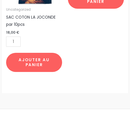
PANIER
10pcs
Uncategorized
SAC COTON LA JOCONDE
par 10pcs
18,00
€
AJOUTER AU
PANIER