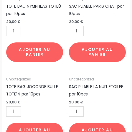
de
de
TOTE BAG NYMPHEAS TOTE8
SAC PLIABLE PARIS CHAT par
TOTE
SAC
par 10pcs
10pcs
BAG
PLIABLE
20,00
€
20,00
€
NYMPHEAS
PARIS
TOTE8
CHAT
par
par
10pcs
10pcs
AJOUTER AU
AJOUTER AU
PANIER
PANIER
quantité
quantité
Uncategorized
Uncategorized
de
de
TOTE BAG JOCONDE BULLE
SAC PLIABLE LA NUIT ETOILEE
TOTE
SAC
TOTE14 par 10pcs
par 10pcs
BAG
PLIABLE
20,00
€
20,00
€
JOCONDE
LA
BULLE
NUIT
TOTE14
ETOILEE
par
par
AJOUTER AU
AJOUTER AU