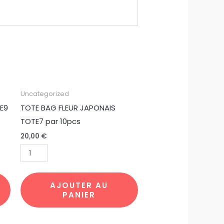
quantité
Uncategorized
de
E9
TOTE BAG FLEUR JAPONAIS
TOTE
TOTE7 par 10pcs
BAG
20,00
€
FLEUR
JAPONAIS
TOTE7
par
AJOUTER AU
PANIER
10pcs