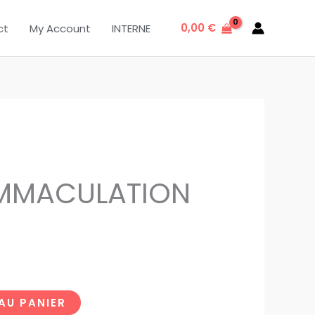
0,00
€
ct
My Account
INTERNE
IMMACULATION
AU PANIER