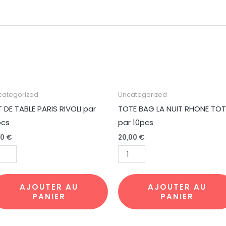
antité
quantité
categorized
Uncategorized
de
T DE TABLE PARIS RIVOLI par
TOTE BAG LA NUIT RHONE TOT
T
TOTE
pcs
par 10pcs
BAG
60
€
20,00
€
BLE
LA
RIS
NUIT
OLI
RHONE
r
TOTE9
AJOUTER AU
AJOUTER AU
PANIER
PANIER
pcs
par
10pcs