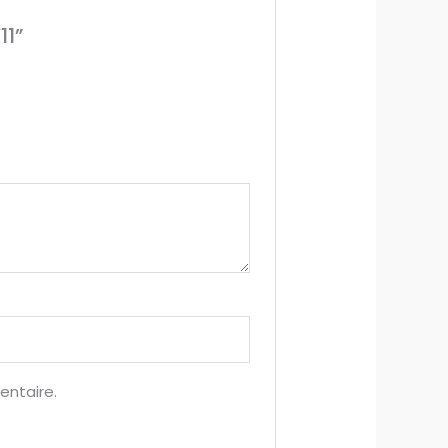
11”
entaire.