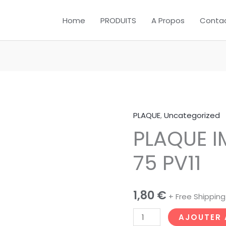
Home
PRODUITS
A Propos
Conta
PLAQUE
,
Uncategorized
quantité
PLAQUE 
de
PLAQUE
75 PV11
IMMACULATION
75
PV11
1,80
€
+ Free Shipping
AJOUTER 