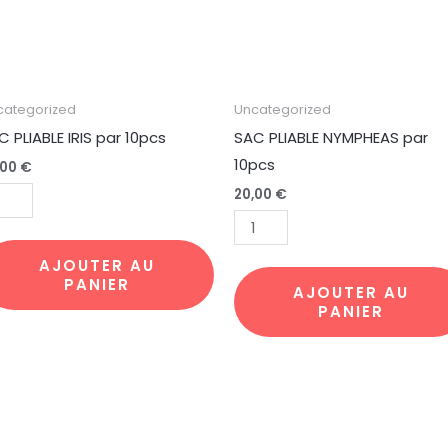
antité
quantité
categorized
Uncategorized
de
C PLIABLE IRIS par 10pcs
SAC PLIABLE NYMPHEAS par
C
SAC
10pcs
,00
€
ABLE
PLIABLE
20,00
€
S
NYMPHEAS
r
par
pcs
10pcs
AJOUTER AU
PANIER
AJOUTER AU
PANIER