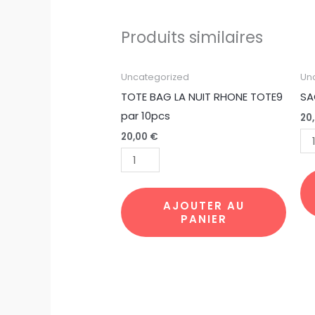
Produits similaires
quantité
qu
Uncategorized
Un
de
de
TOTE BAG LA NUIT RHONE TOTE9
SA
TOTE
SA
par 10pcs
20
BAG
PLI
20,00
€
LA
IRI
NUIT
pa
RHONE
10
TOTE9
AJOUTER AU
PANIER
par
10pcs