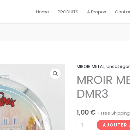
Home
PRODUITS
A Propos
Conta
MIROIR METAL
,
Uncategor
quantité
MROIR ME
de
MROIR
DMR3
METAL
FLEURISTE
DMR3
1,00
€
+ Free Shipping
AJOUTER 