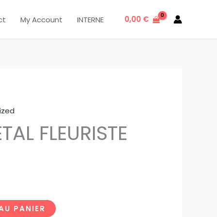
0,00
€
ct
My Account
INTERNE
ized
TAL FLEURISTE
AU PANIER