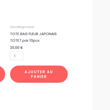
quantité
Uncategorized
de
TOTE BAG FLEUR JAPONAIS
TOTE
TOTE7 par 10pcs
BAG
20,00
€
FLEUR
JAPONAIS
TOTE7
par
AJOUTER AU
PANIER
10pcs