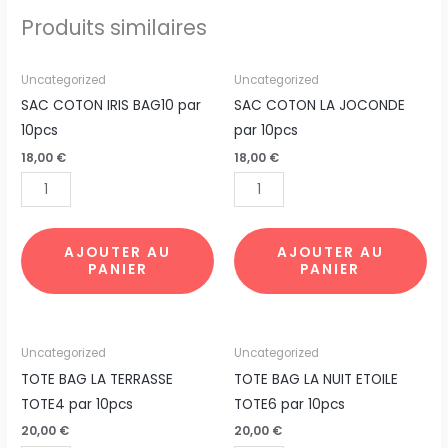
Produits similaires
quantité
quantité
Uncategorized
Uncategorized
de
de
SAC COTON IRIS BAG10 par
SAC COTON LA JOCONDE
SAC
SAC
10pcs
par 10pcs
COTON
COTON
18,00
€
18,00
€
IRIS
LA
BAG10
JOCONDE
par
par
10pcs
10pcs
AJOUTER AU
AJOUTER AU
PANIER
PANIER
quantité
quantité
Uncategorized
Uncategorized
de
de
TOTE BAG LA TERRASSE
TOTE BAG LA NUIT ETOILE
TOTE
TOTE
TOTE4 par 10pcs
TOTE6 par 10pcs
BAG
BAG
20,00
€
20,00
€
LA
LA