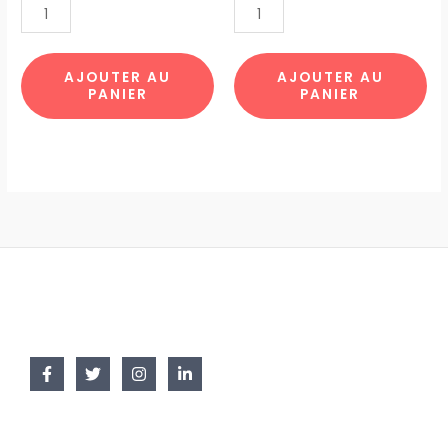
TERRASSE
NUIT
TOTE4
ETOILE
par
TOTE6
AJOUTER AU
AJOUTER AU
PANIER
PANIER
10pcs
par
10pcs