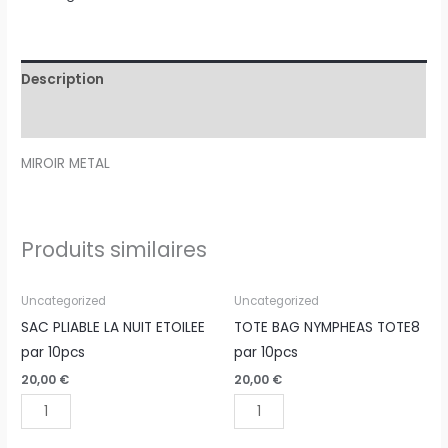
Description
Avis (0)
MIROIR METAL
Produits similaires
quantité
quantité
Uncategorized
Uncategorized
de
de
SAC PLIABLE LA NUIT ETOILEE
TOTE BAG NYMPHEAS TOTE8
SAC
TOTE
par 10pcs
par 10pcs
PLIABLE
BAG
20,00
€
20,00
€
LA
NYMPHEAS
NUIT
TOTE8
ETOILEE
par