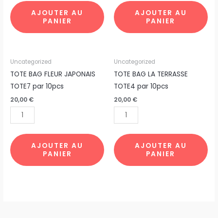
par
10pcs
AJOUTER AU
AJOUTER AU
PANIER
PANIER
10pcs
quantité
quantité
Uncategorized
Uncategorized
de
de
TOTE BAG FLEUR JAPONAIS
TOTE BAG LA TERRASSE
TOTE
TOTE
TOTE7 par 10pcs
TOTE4 par 10pcs
BAG
BAG
20,00
€
20,00
€
FLEUR
LA
JAPONAIS
TERRASSE
TOTE7
TOTE4
par
par
AJOUTER AU
AJOUTER AU
PANIER
PANIER
10pcs
10pcs