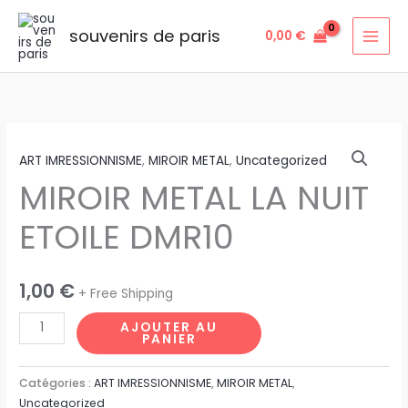
Aller
au
souvenirs de paris
0,00
€
contenu
quantité
ART IMRESSIONNISME
,
MIROIR METAL
,
Uncategorized
de
MIROIR METAL LA NUIT
MIROIR
METAL
ETOILE DMR10
LA
NUIT
ETOILE
1,00
€
+ Free Shipping
DMR10
AJOUTER AU
PANIER
Catégories :
ART IMRESSIONNISME
,
MIROIR METAL
,
Uncategorized