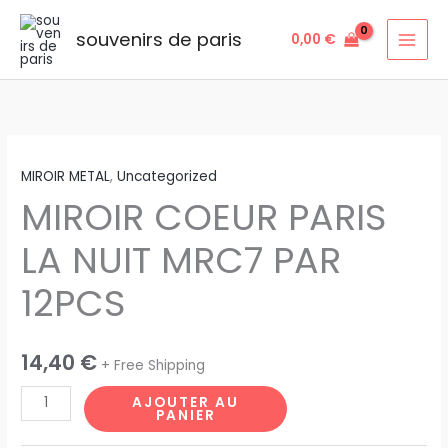
Aller
au
souvenirs de paris
0,00
€
contenu
quantité
MIROIR METAL
,
Uncategorized
de
MIROIR COEUR PARIS
MIROIR
COEUR
LA NUIT MRC7 PAR
PARIS
LA
12PCS
NUIT
MRC7
PAR
14,40
€
+ Free Shipping
12PCS
AJOUTER AU
PANIER