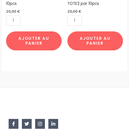
TOTE
TOTE
10pcs
TOTE3 par 10pcs
BAG
BAG
20,00
€
20,00
€
IRIS
TOURNESOL
TOTE5
TOTE3
par
par
10pcs
10pcs
AJOUTER AU
AJOUTER AU
PANIER
PANIER