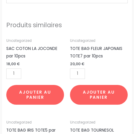
Produits similaires
quantité
quantité
Uncategorized
Uncategorized
de
de
SAC COTON LA JOCONDE
TOTE BAG FLEUR JAPONAIS
SAC
TOTE
par 10pcs
TOTE7 par 10pcs
COTON
BAG
18,00
€
20,00
€
LA
FLEUR
JOCONDE
JAPONAIS
par
TOTE7
10pcs
par
AJOUTER AU
AJOUTER AU
PANIER
PANIER
10pcs
quantité
quantité
Uncategorized
Uncategorized
de
de
TOTE BAG IRIS TOTE5 par
TOTE BAG TOURNESOL