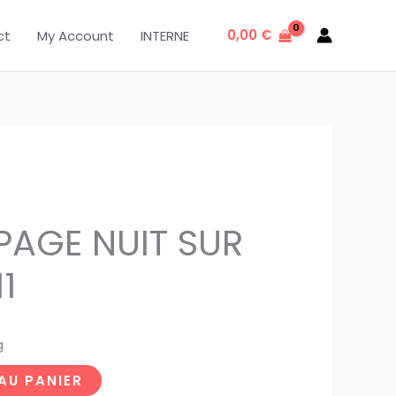
0,00
€
ct
My Account
INTERNE
AGE NUIT SUR
1
g
AU PANIER