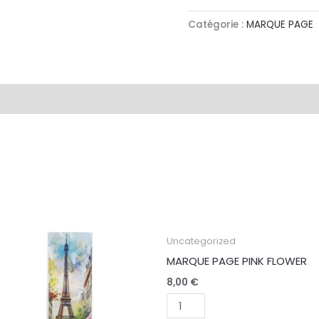
Catégorie :
MARQUE PAGE
antité
quantité
Uncategorized
de
MARQUE PAGE PINK FLOWER
RQUE
MARQUE
8,00
€
GE
PAGE
UR
PINK