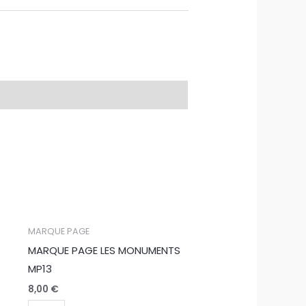
quantité
MARQUE PAGE
de
MARQUE PAGE LES MONUMENTS
MARQUE
MP13
PAGE
8,00
€
LES