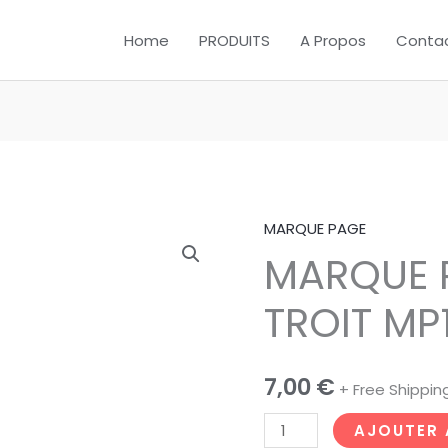
Home
PRODUITS
A Propos
Conta
MARQUE PAGE
quantité
MARQUE P
de
MARQUE
TROIT MP1
PAGE
NUIT
SUR
7,00
€
+ Free Shippin
TROIT
MP11
AJOUTER 