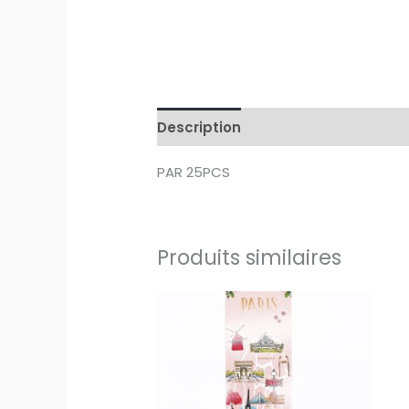
Description
Avis (0)
PAR 25PCS
Produits similaires
quantité
qu
de
de
MARQUE
MA
PAGE
PA
PLAN
TO