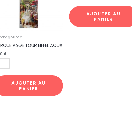
FEL
FLOWER
UA
AJOUTER AU
PANIER
categorized
RQUE PAGE TOUR EIFFEL AQUA
00
€
AJOUTER AU
PANIER