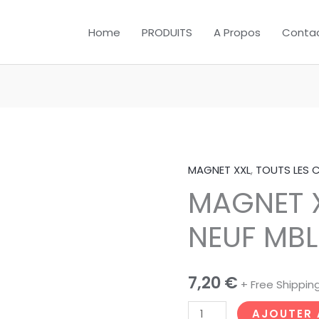
Home
PRODUITS
A Propos
Conta
MAGNET XXL
,
TOUTS LES 
quantité
MAGNET 
de
MAGNET
NEUF MBL
XXL
PONT
NEUF
7,20
€
+ Free Shippin
MBL9
par
AJOUTER 