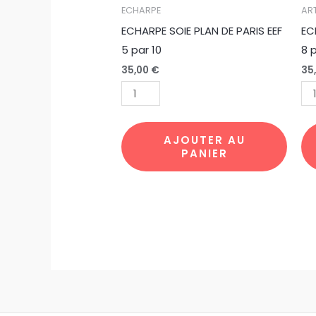
quantité
qu
ECHARPE
AR
de
de
ECHARPE SOIE PLAN DE PARIS EEF
EC
ECHARPE
EC
5 par 10
8 
SOIE
SO
35,00
€
35
PLAN
LA
DE
NU
PARIS
ET
EEF
EEF
AJOUTER AU
PANIER
5
8
par
pa
10
10