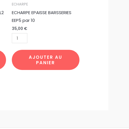
quantité
ECHARPE
de
L2
ECHARPE EPAISSE BARSSERIES
ECHARPE
EEP5 par 10
EPAISSE
35,00
€
BARSSERIES
EEP5
par
10
AJOUTER AU
PANIER