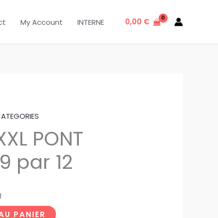
0,00
€
ct
My Account
INTERNE
CATEGORIES
XXL PONT
9 par 12
g
AU PANIER