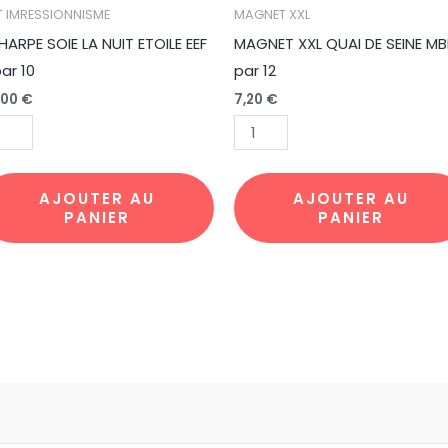
antité
quantité
T IMRESSIONNISME
MAGNET XXL
de
HARPE SOIE LA NUIT ETOILE EEF
MAGNET XXL QUAI DE SEINE MB
HARPE
MAGNET
par 10
par 12
IE
XXL
,00
€
7,20
€
QUAI
IT
DE
OILE
SEINE
MBL2
AJOUTER AU
AJOUTER AU
PANIER
PANIER
par
r
12