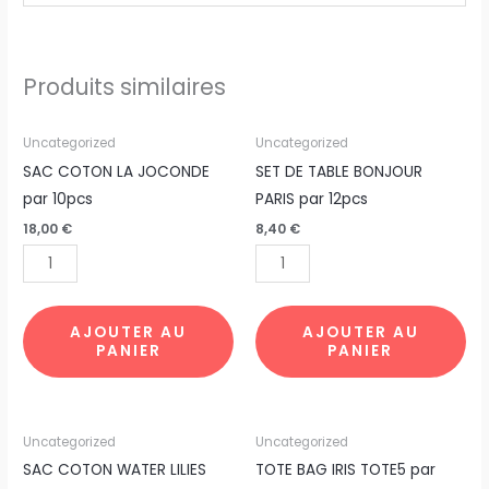
Produits similaires
quantité
quantité
Uncategorized
Uncategorized
de
de
SAC COTON LA JOCONDE
SET DE TABLE BONJOUR
SAC
SET
par 10pcs
PARIS par 12pcs
COTON
DE
18,00
€
8,40
€
LA
TABLE
JOCONDE
BONJOUR
par
PARIS
10pcs
par
AJOUTER AU
AJOUTER AU
PANIER
PANIER
12pcs
quantité
quantité
Uncategorized
Uncategorized
de
de
SAC COTON WATER LILIES
TOTE BAG IRIS TOTE5 par