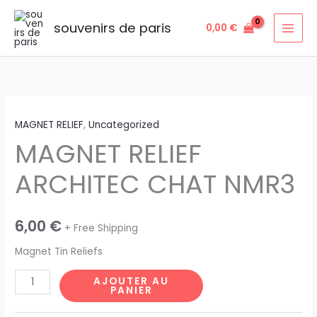
Aller
au
souvenirs de paris
0,00
€
contenu
quantité
MAGNET RELIEF
,
Uncategorized
de
MAGNET RELIEF
MAGNET
RELIEF
ARCHITEC CHAT NMR3
ARCHITEC
CHAT
NMR3
6,00
€
+ Free Shipping
Magnet Tin Reliefs
AJOUTER AU
PANIER