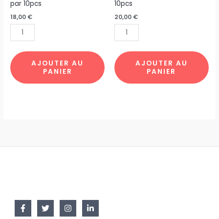
SAC
TOTE
par 10pcs
10pcs
COTON
BAG
18,00
€
20,00
€
WATER
IRIS
LILIES
TOTE5
par
par
10pcs
10pcs
AJOUTER AU
AJOUTER AU
PANIER
PANIER