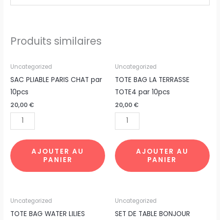
Produits similaires
quantité
quantité
Uncategorized
Uncategorized
de
de
SAC PLIABLE PARIS CHAT par
TOTE BAG LA TERRASSE
SAC
TOTE
10pcs
TOTE4 par 10pcs
PLIABLE
BAG
20,00
€
20,00
€
PARIS
LA
CHAT
TERRASSE
par
TOTE4
10pcs
par
AJOUTER AU
AJOUTER AU
PANIER
PANIER
10pcs
quantité
quantité
Uncategorized
Uncategorized
de
de
TOTE BAG WATER LILIES
SET DE TABLE BONJOUR