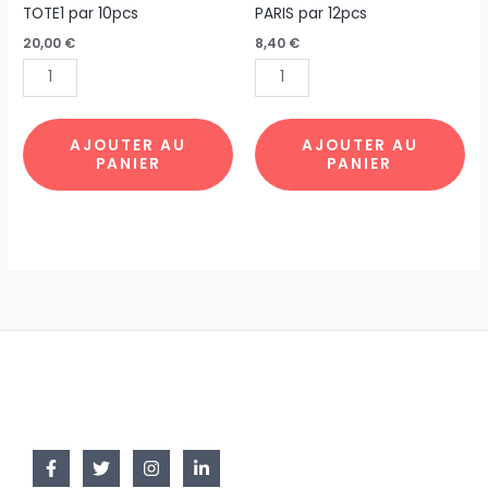
TOTE
SET
TOTE1 par 10pcs
PARIS par 12pcs
BAG
DE
20,00
€
8,40
€
WATER
TABLE
LILIES
BONJOUR
TOTE1
PARIS
par
par
AJOUTER AU
AJOUTER AU
PANIER
PANIER
10pcs
12pcs