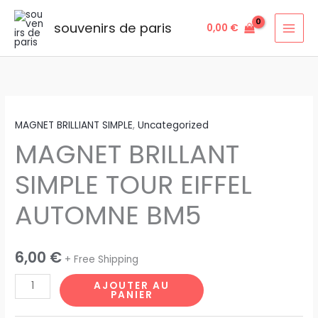
Aller
au
souvenirs de paris
0,00
€
contenu
quantité
MAGNET BRILLIANT SIMPLE
,
Uncategorized
de
MAGNET BRILLANT
MAGNET
BRILLANT
SIMPLE TOUR EIFFEL
SIMPLE
TOUR
AUTOMNE BM5
EIFFEL
AUTOMNE
BM5
6,00
€
+ Free Shipping
AJOUTER AU
PANIER