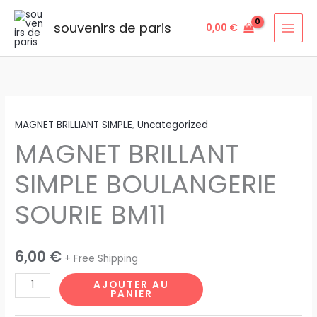
Aller
au
souvenirs de paris
0,00
€
contenu
quantité
MAGNET BRILLIANT SIMPLE
,
Uncategorized
de
MAGNET BRILLANT
MAGNET
BRILLANT
SIMPLE BOULANGERIE
SIMPLE
BOULANGERIE
SOURIE BM11
SOURIE
BM11
6,00
€
+ Free Shipping
AJOUTER AU
PANIER