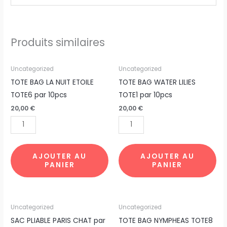
Produits similaires
quantité
quantité
Uncategorized
Uncategorized
de
de
TOTE BAG LA NUIT ETOILE
TOTE BAG WATER LILIES
TOTE
TOTE
TOTE6 par 10pcs
TOTE1 par 10pcs
BAG
BAG
20,00
€
20,00
€
LA
WATER
NUIT
LILIES
ETOILE
TOTE1
TOTE6
par
AJOUTER AU
AJOUTER AU
PANIER
PANIER
par
10pcs
10pcs
quantité
quantité
Uncategorized
Uncategorized
de
de
SAC PLIABLE PARIS CHAT par
TOTE BAG NYMPHEAS TOTE8