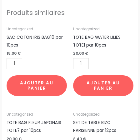
Produits similaires
quantité
quantité
Uncategorized
Uncategorized
de
de
SAC COTON IRIS BAG10 par
TOTE BAG WATER LILIES
SAC
TOTE
10pcs
TOTE1 par 10pcs
COTON
BAG
18,00
€
20,00
€
IRIS
WATER
BAG10
LILIES
par
TOTE1
10pcs
par
AJOUTER AU
AJOUTER AU
PANIER
PANIER
10pcs
quantité
quantité
Uncategorized
Uncategorized
de
de
TOTE BAG FLEUR JAPONAIS
SET DE TABLE BIZO
TOTE
SET
TOTE7 par 10pcs
PARISIENNE par 12pcs
BAG
DE
20,00
€
8,40
€