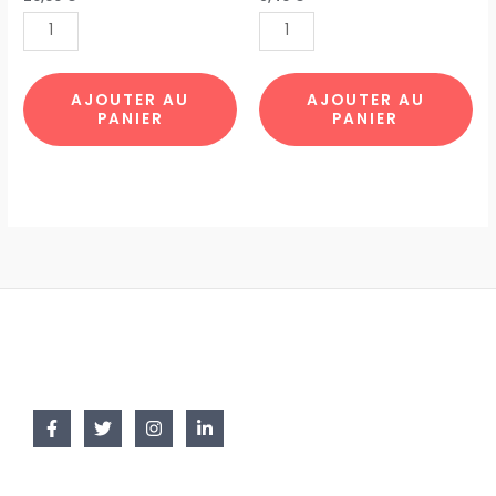
FLEUR
TABLE
JAPONAIS
BIZO
TOTE7
PARISIENNE
par
par
AJOUTER AU
AJOUTER AU
PANIER
PANIER
10pcs
12pcs