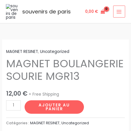
Aller
au
souvenirs de paris
0,00
€
contenu
quantité
MAGNET RESINET
,
Uncategorized
de
MAGNET BOULANGERIE
MAGNET
BOULANGERIE
SOURIE MGR13
SOURIE
MGR13
12,00
€
+ Free Shipping
AJOUTER AU
PANIER
Catégories :
MAGNET RESINET
,
Uncategorized