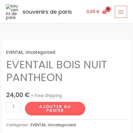
Aller
au
souvenirs de paris
0,00
€
contenu
quantité
EVENTAIL
,
Uncategorized
de
EVENTAIL BOIS NUIT
EVENTAIL
BOIS
PANTHEON
NUIT
PANTHEON
24,00
€
+ Free Shipping
AJOUTER AU
PANIER
Catégories :
EVENTAIL
,
Uncategorized