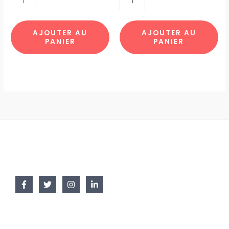
TOTE8
BIZO
par
PARISIENNE
10pcs
par
AJOUTER AU
AJOUTER AU
PANIER
PANIER
12pcs