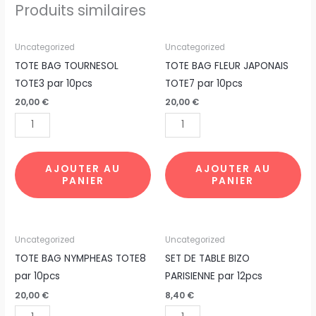
Produits similaires
quantité
quantité
Uncategorized
Uncategorized
de
de
TOTE BAG TOURNESOL
TOTE BAG FLEUR JAPONAIS
TOTE
TOTE
TOTE3 par 10pcs
TOTE7 par 10pcs
BAG
BAG
20,00
€
20,00
€
TOURNESOL
FLEUR
TOTE3
JAPONAIS
par
TOTE7
10pcs
par
AJOUTER AU
AJOUTER AU
PANIER
PANIER
10pcs
quantité
quantité
Uncategorized
Uncategorized
de
de
TOTE BAG NYMPHEAS TOTE8
SET DE TABLE BIZO
TOTE
SET
par 10pcs
PARISIENNE par 12pcs
BAG
DE
20,00
€
8,40
€
NYMPHEAS
TABLE