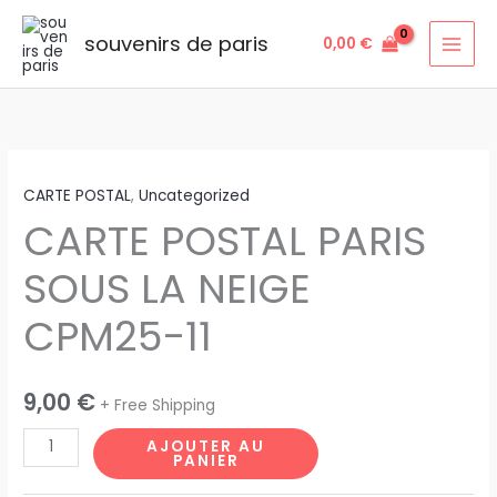
Aller
au
souvenirs de paris
0,00
€
contenu
quantité
CARTE POSTAL
,
Uncategorized
de
CARTE POSTAL PARIS
CARTE
POSTAL
SOUS LA NEIGE
PARIS
SOUS
CPM25-11
LA
NEIGE
CPM25-
9,00
€
+ Free Shipping
11
AJOUTER AU
PANIER