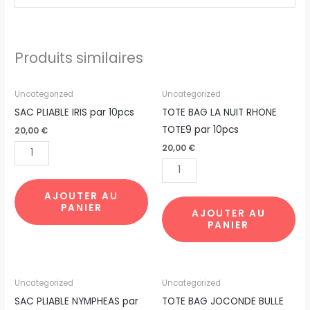
Produits similaires
quantité
quantité
Uncategorized
Uncategorized
de
de
SAC PLIABLE IRIS par 10pcs
TOTE BAG LA NUIT RHONE
SAC
TOTE
TOTE9 par 10pcs
20,00
€
PLIABLE
BAG
20,00
€
IRIS
LA
par
NUIT
10pcs
RHONE
AJOUTER AU
PANIER
TOTE9
AJOUTER AU
PANIER
par
10pcs
quantité
quantité
Uncategorized
Uncategorized
de
de
SAC PLIABLE NYMPHEAS par
TOTE BAG JOCONDE BULLE