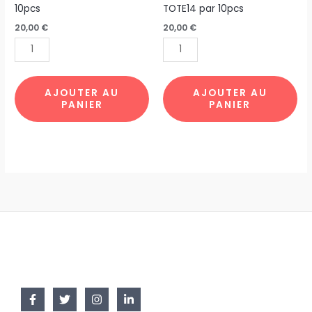
SAC
TOTE
10pcs
TOTE14 par 10pcs
PLIABLE
BAG
20,00
€
20,00
€
NYMPHEAS
JOCONDE
par
BULLE
10pcs
TOTE14
par
AJOUTER AU
AJOUTER AU
PANIER
PANIER
10pcs