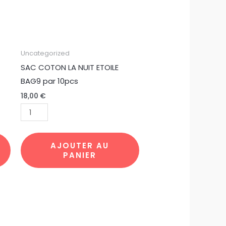
quantité
Uncategorized
de
SAC COTON LA NUIT ETOILE
SAC
BAG9 par 10pcs
COTON
18,00
€
LA
NUIT
ETOILE
BAG9
AJOUTER AU
PANIER
par
10pcs