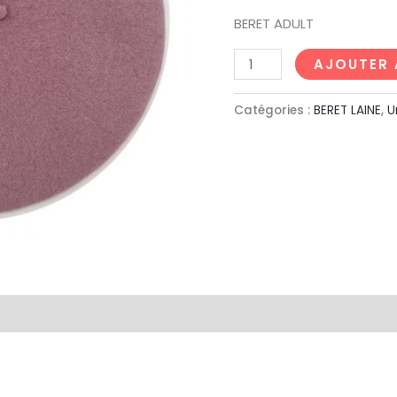
Par
BERET ADULT
10pcs
AJOUTER 
Catégories :
BERET LAINE
,
U