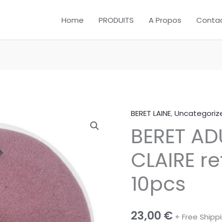
Home
PRODUITS
A Propos
Conta
BERET LAINE
,
Uncategoriz
quantité
BERET AD
de
BERET
CLAIRE re
ADULT
ROSE
10pcs
CLAIRE
ref
BARC
23,00
€
+ Free Shipp