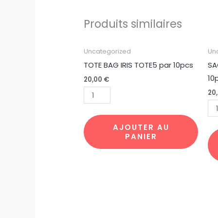
Produits similaires
quantité
qu
Uncategorized
Un
de
de
TOTE BAG IRIS TOTE5 par 10pcs
SA
TOTE
SA
10
20,00
€
BAG
PLI
20
IRIS
LA
TOTE5
NU
par
ETO
AJOUTER AU
PANIER
10pcs
pa
10