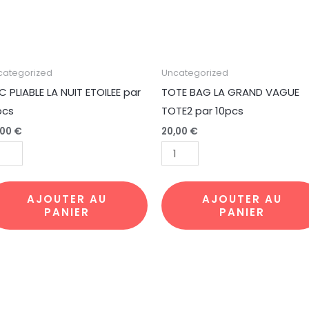
antité
quantité
categorized
Uncategorized
de
C PLIABLE LA NUIT ETOILEE par
TOTE BAG LA GRAND VAGUE
C
TOTE
pcs
TOTE2 par 10pcs
ABLE
BAG
,00
€
20,00
€
LA
IT
GRAND
ILEE
VAGUE
r
TOTE2
AJOUTER AU
AJOUTER AU
PANIER
PANIER
pcs
par
10pcs