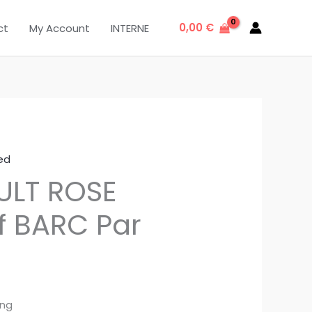
0,00
€
ct
My Account
INTERNE
ed
ULT ROSE
f BARC Par
ing