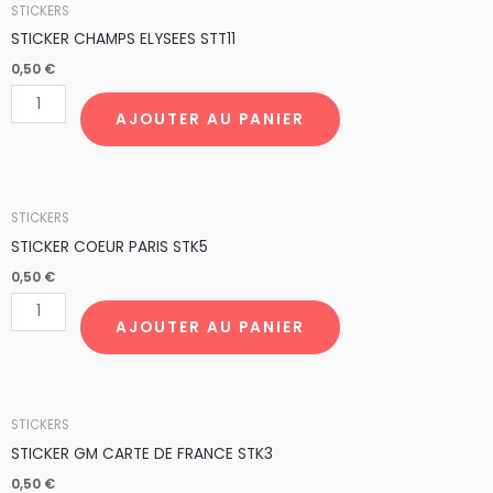
quantité
STICKERS
de
STICKER CHAMPS ELYSEES STT11
STICKER
0,50
€
CHAMPS
ELYSEES
AJOUTER AU PANIER
STT11
quantité
STICKERS
de
STICKER COEUR PARIS STK5
STICKER
0,50
€
COEUR
PARIS
AJOUTER AU PANIER
STK5
quantité
STICKERS
de
STICKER GM CARTE DE FRANCE STK3
STICKER
0,50
€