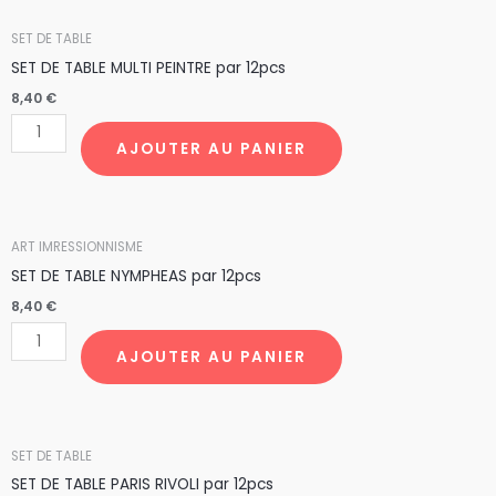
par
quantité
SET DE TABLE
12pcs
de
SET DE TABLE MULTI PEINTRE par 12pcs
SET
8,40
€
DE
TABLE
AJOUTER AU PANIER
MULTI
PEINTRE
par
quantité
ART IMRESSIONNISME
12pcs
de
SET DE TABLE NYMPHEAS par 12pcs
SET
8,40
€
DE
TABLE
AJOUTER AU PANIER
NYMPHEAS
par
12pcs
quantité
SET DE TABLE
de
SET DE TABLE PARIS RIVOLI par 12pcs