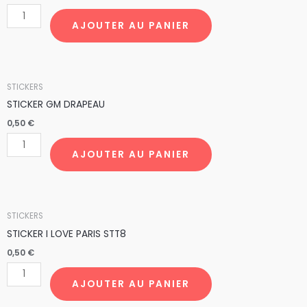
GM
CARTE
AJOUTER AU PANIER
DE
FRANCE
STK3
quantité
STICKERS
de
STICKER GM DRAPEAU
STICKER
0,50
€
GM
DRAPEAU
AJOUTER AU PANIER
quantité
STICKERS
de
STICKER I LOVE PARIS STT8
STICKER
0,50
€
I
LOVE
AJOUTER AU PANIER
PARIS