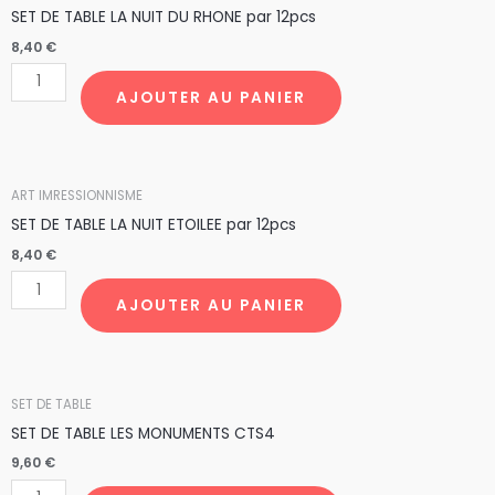
de
SET DE TABLE LA NUIT DU RHONE par 12pcs
SET
8,40
€
DE
TABLE
AJOUTER AU PANIER
LA
NUIT
DU
quantité
ART IMRESSIONNISME
RHONE
de
SET DE TABLE LA NUIT ETOILEE par 12pcs
par
SET
8,40
€
12pcs
DE
TABLE
AJOUTER AU PANIER
LA
NUIT
ETOILEE
quantité
SET DE TABLE
par
de
SET DE TABLE LES MONUMENTS CTS4
12pcs
SET
9,60
€
DE