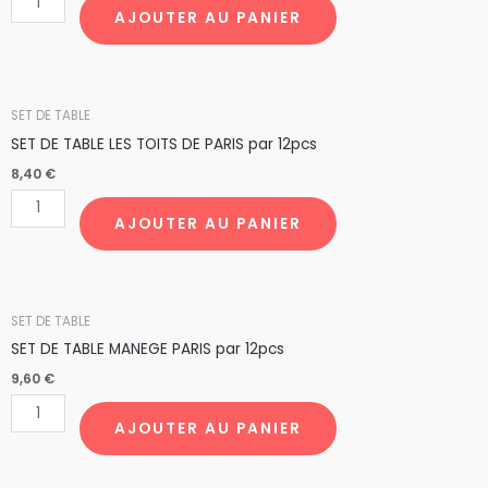
TABLE
AJOUTER AU PANIER
LES
MONUMENTS
CTS4
quantité
SET DE TABLE
de
SET DE TABLE LES TOITS DE PARIS par 12pcs
SET
8,40
€
DE
TABLE
AJOUTER AU PANIER
LES
TOITS
DE
quantité
SET DE TABLE
PARIS
de
SET DE TABLE MANEGE PARIS par 12pcs
par
SET
9,60
€
12pcs
DE
TABLE
AJOUTER AU PANIER
MANEGE
PARIS