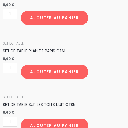
SET
9,60
€
DE
TABLE
AJOUTER AU PANIER
PARIS
RIVOLI
par
quantité
SET DE TABLE
12pcs
de
SET DE TABLE PLAN DE PARIS CTS1
SET
9,60
€
DE
TABLE
AJOUTER AU PANIER
PLAN
DE
PARIS
quantité
SET DE TABLE
CTS1
de
SET DE TABLE SUR LES TOITS NUIT CTS5
SET
9,60
€
DE
TABLE
AJOUTER AU PANIER