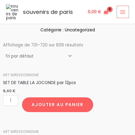
Aller
au
souvenirs de paris
0,00
€
contenu
Catégorie : Uncategorized
Affichage de 701–720 sur 839 résultats
quantité
ART IMRESSIONNISME
de
SET DE TABLE LA JOCONDE par 12pcs
SET
8,40
€
DE
TABLE
AJOUTER AU PANIER
LA
JOCONDE
par
quantité
ART IMRESSIONNISME
12pcs