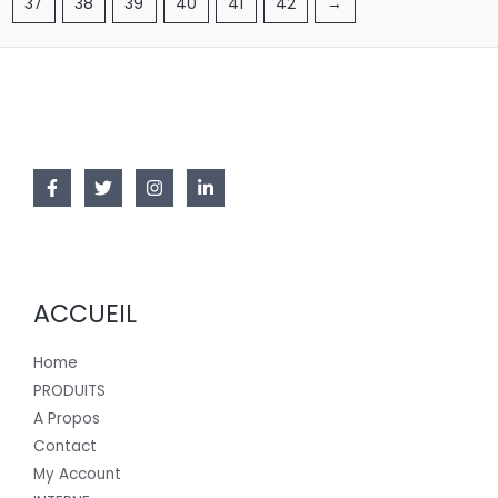
37
38
39
40
41
42
→
ACCUEIL
Home
PRODUITS
A Propos
Contact
My Account