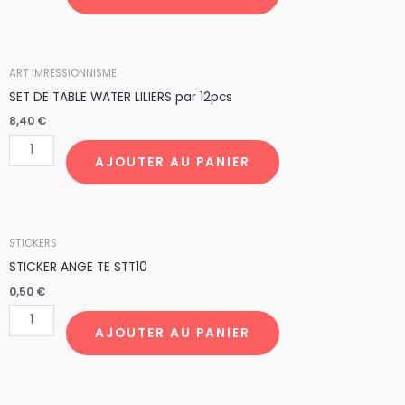
SUR
LES
TOITS
quantité
ART IMRESSIONNISME
NUIT
de
SET DE TABLE WATER LILIERS par 12pcs
CTS5
SET
8,40
€
DE
TABLE
AJOUTER AU PANIER
WATER
LILIERS
par
quantité
STICKERS
12pcs
de
STICKER ANGE TE STT10
STICKER
0,50
€
ANGE
TE
AJOUTER AU PANIER
STT10