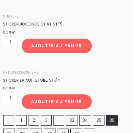
STT8
quantité
STICKERS
de
STICKER JOCONDE CHAT STT9
STICKER
0,50
€
JOCONDE
CHAT
AJOUTER AU PANIER
STT9
quantité
ART IMRESSIONNISME
de
STICKER LA NUIT ETOILE STK14
STICKER
0,50
€
LA
NUIT
AJOUTER AU PANIER
ETOILE
STK14
←
1
2
3
…
33
34
35
36