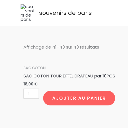
Aller
au
souvenirs de paris
contenu
Affichage de 41–43 sur 43 résultats
quantité
SAC COTON
de
SAC COTON TOUR EIFFEL DRAPEAU par 10PCS
SAC
18,00
€
COTON
TOUR
AJOUTER AU PANIER
EIFFEL
DRAPEAU
par
10PCS