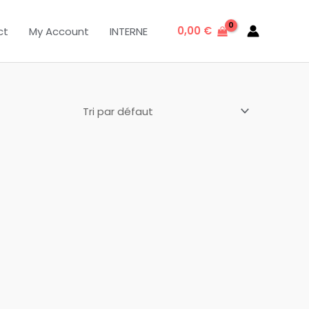
0,00
€
ct
My Account
INTERNE