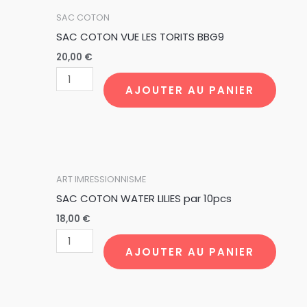
quantité
SAC COTON
de
SAC COTON VUE LES TORITS BBG9
SAC
20,00
€
COTON
VUE
AJOUTER AU PANIER
LES
TORITS
BBG9
quantité
ART IMRESSIONNISME
de
SAC COTON WATER LILIES par 10pcs
SAC
18,00
€
COTON
WATER
AJOUTER AU PANIER
LILIES
par
10pcs