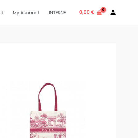
0,00
€
ct
My Account
INTERNE