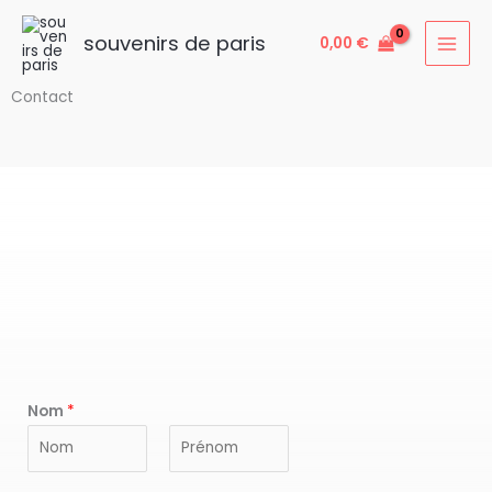
Aller
au
souvenirs de paris
0,00
€
contenu
Contact
Nom
*